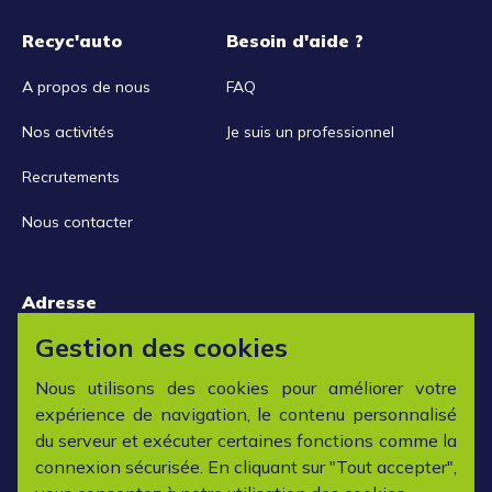
Recyc'auto
Besoin d'aide ?
A propos de nous
FAQ
Nos activités
Je suis un professionnel
Recrutements
Nous contacter
Adresse
15 rue de la Libération
Gestion des cookies
42152 L'horme
Nous utilisons des cookies pour améliorer votre
expérience de navigation, le contenu personnalisé
Horaires
du serveur et exécuter certaines fonctions comme la
connexion sécurisée. En cliquant sur "Tout accepter",