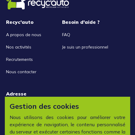
Recyc'auto
Besoin d'aide ?
A propos de nous
FAQ
Nos activités
Je suis un professionnel
Recrutements
Nous contacter
Adresse
15 rue de la Libération
Gestion des cookies
42152 L'horme
Nous utilisons des cookies pour améliorer votre
expérience de navigation, le contenu personnalisé
Horaires
du serveur et exécuter certaines fonctions comme la