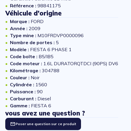
Référence :
98841175
Véhicule d'origine
Marque :
FORD
Année :
2009
Type mine :
M10FRDVP0000096
Nombre de portes :
5
Modèle :
FIESTA 6 PHASE 1
Code boîte :
B5/IB5
Code moteur :
1.6L DURATORQTDCI (90PS) DV6
Kilométrage :
304788
Couleur :
Noir
Cylindrée :
1560
Puissance :
90
Carburant :
Diesel
Gamme :
FIESTA 6
vous avez une question ?
Poser une question sur ce produit