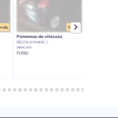
endu
Vendu
Pommeau de vitesses
Renfort pare c
FIESTA 6 PHASE 1
(traverse)
98841369
FIESTA 6 PHASE 
FORD
98841370
FORD