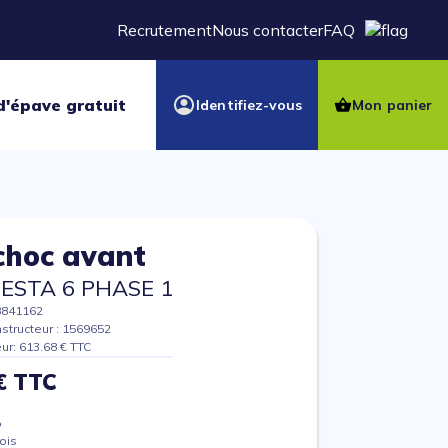
Recrutement
Nous contacter
FAQ
d'épave gratuit
Identifiez-vous
Mon panier
choc avant
IESTA 6 PHASE 1
8841162
structeur : 1569652
eur: 613.68 € TTC
€ TTC
%
ois