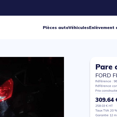
Pièces auto
Véhicules
Enlèvement 
Pare 
FORD F
Référence : 9
Référence con
Prix construct
309.64 
258.03 € HT
Taux TVA 20 
Garantie 12 m