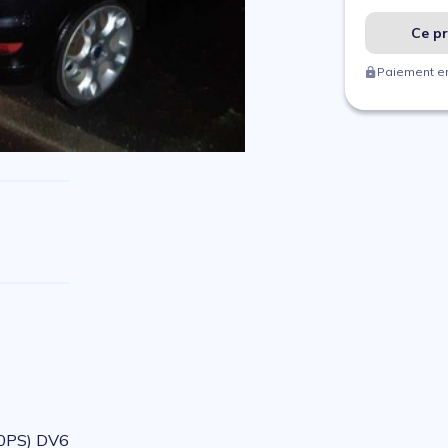
Ce pr
Paiement en
0PS) DV6