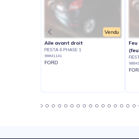
Vendu
Aile avant droit
Feu 
FIESTA 6 PHASE 1
(feu
98841141
FIES
FORD
9884
FOR