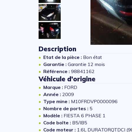
Description
Etat de la pièce :
Bon état
Garantie :
Garantie 12 mois
Référence :
98841162
Véhicule d'origine
Marque :
FORD
Année :
2009
Type mine :
M10FRDVP0000096
Nombre de portes :
5
Modèle :
FIESTA 6 PHASE 1
Code boîte :
B5/IB5
Code moteur :
1.6L DURATORQTDCI (9