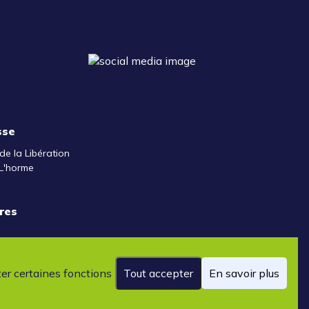
sse
de la Libération
L'horme
res
ter certaines fonctions
Tout accepter
En savoir plus
ales de vente