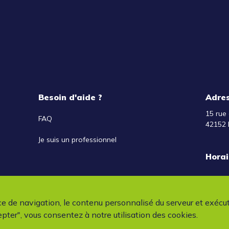
Besoin d'aide ?
Adre
15 rue 
FAQ
42152 
Je suis un professionnel
Horai
ce de navigation, le contenu personnalisé du serveur et exécu
pter", vous consentez à notre utilisation des cookies.
cyc'Auto - Tous droits réservés
Mentions légales
Conditions génér