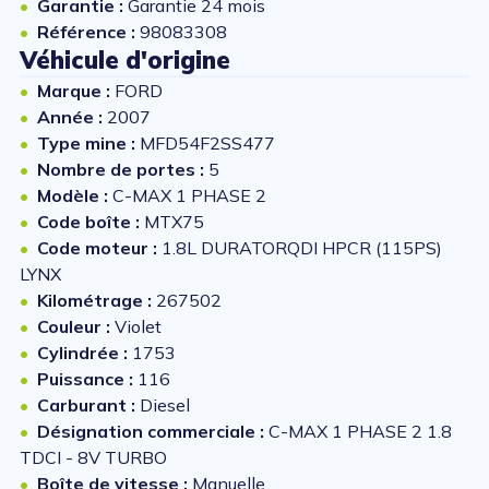
Garantie :
Garantie 24 mois
Référence :
98083308
Véhicule d'origine
Marque :
FORD
Année :
2007
Type mine :
MFD54F2SS477
Nombre de portes :
5
Modèle :
C-MAX 1 PHASE 2
Code boîte :
MTX75
Code moteur :
1.8L DURATORQDI HPCR (115PS)
LYNX
Kilométrage :
267502
Couleur :
Violet
Cylindrée :
1753
Puissance :
116
Carburant :
Diesel
Désignation commerciale :
C-MAX 1 PHASE 2 1.8
TDCI - 8V TURBO
Boîte de vitesse :
Manuelle