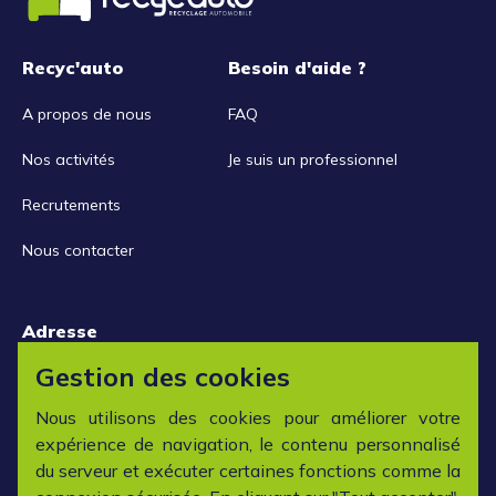
Recyc'auto
Besoin d'aide ?
A propos de nous
FAQ
Nos activités
Je suis un professionnel
Recrutements
Nous contacter
Adresse
15 rue de la Libération
Gestion des cookies
42152 L'horme
Nous utilisons des cookies pour améliorer votre
expérience de navigation, le contenu personnalisé
Horaires
du serveur et exécuter certaines fonctions comme la