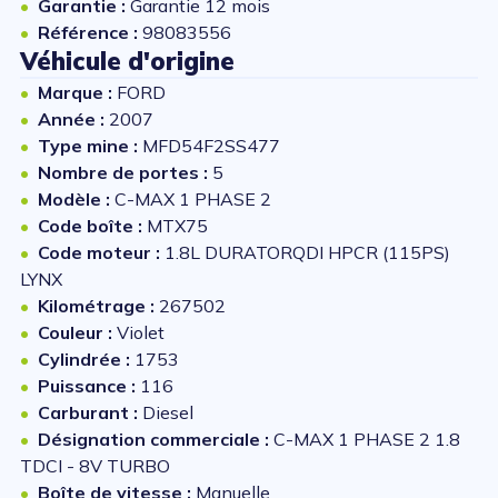
Garantie :
Garantie 12 mois
Référence :
98083556
Véhicule d'origine
Marque :
FORD
Année :
2007
Type mine :
MFD54F2SS477
Nombre de portes :
5
Modèle :
C-MAX 1 PHASE 2
Code boîte :
MTX75
Code moteur :
1.8L DURATORQDI HPCR (115PS)
LYNX
Kilométrage :
267502
Couleur :
Violet
Cylindrée :
1753
Puissance :
116
Carburant :
Diesel
Désignation commerciale :
C-MAX 1 PHASE 2 1.8
TDCI - 8V TURBO
Boîte de vitesse :
Manuelle