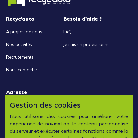
Recyc'auto
Besoin d'aide ?
A propos de nous
FAQ
Nos activités
Je suis un professionnel
Recrutements
Nous contacter
Adresse
15 rue de la Libération
Gestion des cookies
42152 L'horme
Nous utilisons des cookies pour améliorer votre
expérience de navigation, le contenu personnalisé
Horaires
du serveur et exécuter certaines fonctions comme la