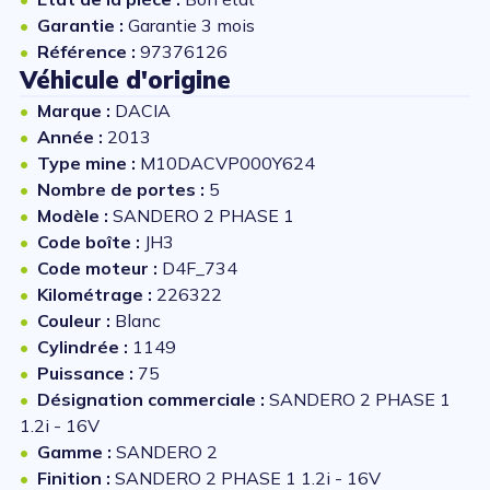
Garantie :
Garantie 3 mois
Référence :
97376126
Véhicule d'origine
Marque :
DACIA
Année :
2013
Type mine :
M10DACVP000Y624
Nombre de portes :
5
Modèle :
SANDERO 2 PHASE 1
Code boîte :
JH3
Code moteur :
D4F_734
Kilométrage :
226322
Couleur :
Blanc
Cylindrée :
1149
Puissance :
75
Désignation commerciale :
SANDERO 2 PHASE 1
1.2i - 16V
Gamme :
SANDERO 2
Finition :
SANDERO 2 PHASE 1 1.2i - 16V