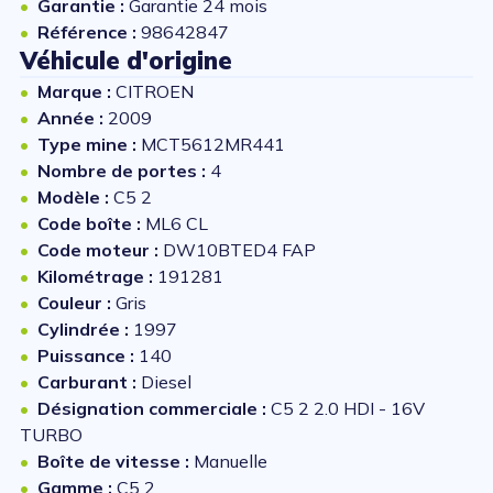
Garantie :
Garantie 24 mois
Référence :
98642847
Véhicule d'origine
Marque :
CITROEN
Année :
2009
Type mine :
MCT5612MR441
Nombre de portes :
4
Modèle :
C5 2
Code boîte :
ML6 CL
Code moteur :
DW10BTED4 FAP
Kilométrage :
191281
Couleur :
Gris
Cylindrée :
1997
Puissance :
140
Carburant :
Diesel
Désignation commerciale :
C5 2 2.0 HDI - 16V
TURBO
Boîte de vitesse :
Manuelle
Gamme :
C5 2