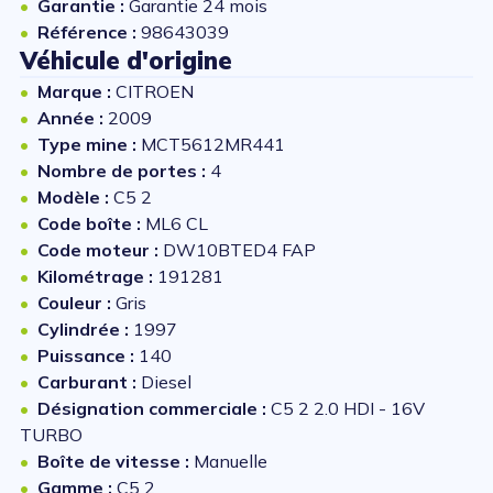
Garantie :
Garantie 24 mois
Référence :
98643039
Véhicule d'origine
Marque :
CITROEN
Année :
2009
Type mine :
MCT5612MR441
Nombre de portes :
4
Modèle :
C5 2
Code boîte :
ML6 CL
Code moteur :
DW10BTED4 FAP
Kilométrage :
191281
Couleur :
Gris
Cylindrée :
1997
Puissance :
140
Carburant :
Diesel
Désignation commerciale :
C5 2 2.0 HDI - 16V
TURBO
Boîte de vitesse :
Manuelle
Gamme :
C5 2