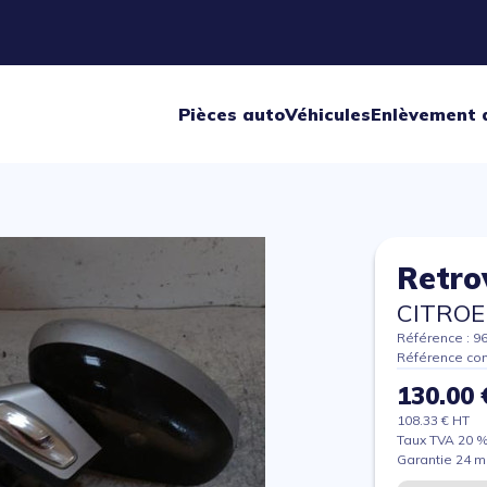
Pièces auto
Véhicules
Enlèvement 
Retro
CITROE
Référence : 9
Référence con
130.00 
108.33 € HT
Taux TVA 20 
Garantie 24 m