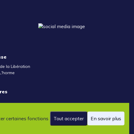
sse
de la Libération
L'horme
res
ter certaines fonctions
Tout accepter
En savoir plus
ales de vente