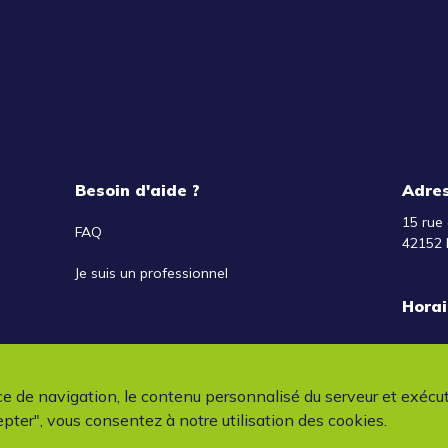
Besoin d'aide ?
Adre
15 rue 
FAQ
42152 
Je suis un professionnel
Horai
ce de navigation, le contenu personnalisé du serveur et exécu
pter", vous consentez à notre utilisation des cookies.
cyc'Auto - Tous droits réservés
Mentions légales
Conditions génér