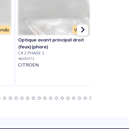
endu
Vendu
Optique avant principal droit
Retroviseur dr
C4 2 PHASE 1
(feux)(phare)
96253779
C4 2 PHASE 1
CITROEN
96253772
CITROEN