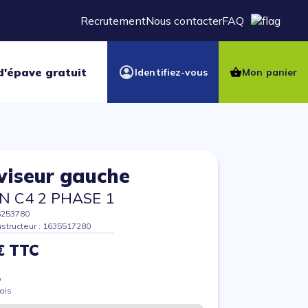
Recrutement
Nous contacter
FAQ
d'épave gratuit
Identifiez-vous
Mon panier
viseur gauche
N C4 2 PHASE 1
6253780
structeur : 1635517280
€ TTC
%
ois