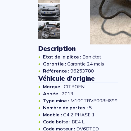
Description
Etat de la pièce :
Bon état
Garantie :
Garantie 24 mois
Référence :
96253780
Véhicule d'origine
Marque :
CITROEN
Année :
2013
Type mine :
M10CTRVP008H699
Nombre de portes :
5
Modèle :
C4 2 PHASE 1
Code boîte :
BE4 L
Code moteur :
DV6DTED