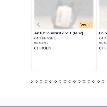
Vendu
Anti brouillard droit (feux)
Enjo
C4 2 PHASE 1
C4 2
96258095
9625
CITROEN
CIT