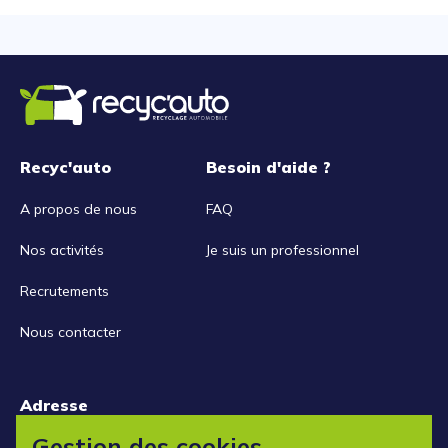
Recyc'auto
Besoin d'aide ?
A propos de nous
FAQ
Nos activités
Je suis un professionnel
Recrutements
Nous contacter
Adresse
15 rue de la Libération
Gestion des cookies