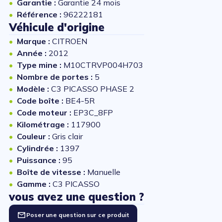
Garantie :
Garantie 24 mois
Référence :
96222181
Véhicule d'origine
Marque :
CITROEN
Année :
2012
Type mine :
M10CTRVP004H703
Nombre de portes :
5
Modèle :
C3 PICASSO PHASE 2
Code boîte :
BE4-5R
Code moteur :
EP3C_8FP
Kilométrage :
117900
Couleur :
Gris clair
Cylindrée :
1397
Puissance :
95
Boîte de vitesse :
Manuelle
Gamme :
C3 PICASSO
vous avez une question ?
Poser une question sur ce produit