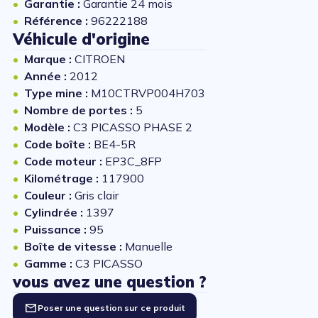
Garantie :
Garantie 24 mois
Référence :
96222188
Véhicule d'origine
Marque :
CITROEN
Année :
2012
Type mine :
M10CTRVP004H703
Nombre de portes :
5
Modèle :
C3 PICASSO PHASE 2
Code boîte :
BE4-5R
Code moteur :
EP3C_8FP
Kilométrage :
117900
Couleur :
Gris clair
Cylindrée :
1397
Puissance :
95
Boîte de vitesse :
Manuelle
Gamme :
C3 PICASSO
vous avez une question ?
Poser une question sur ce produit