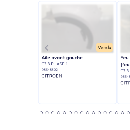
Vendu
Aile avant gauche
Feu 
C3 3 PHASE 1
(feu
98648302
C3 3
CITROEN
9864
CIT