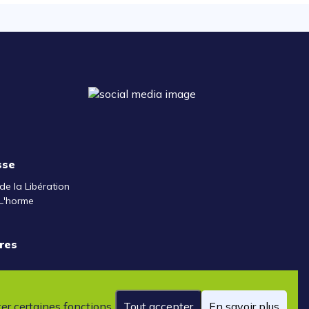
sse
de la Libération
L'horme
res
ter certaines fonctions
Tout accepter
En savoir plus