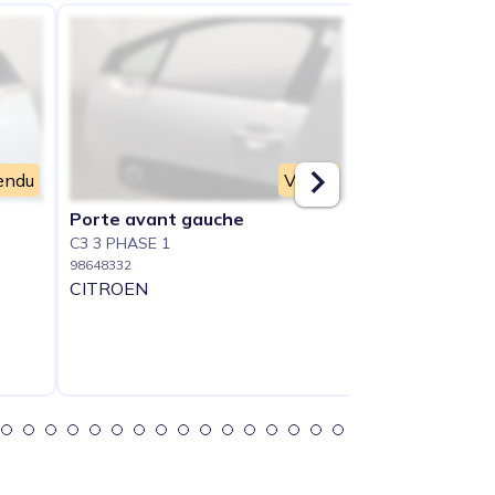
endu
Vendu
Porte avant gauche
Retroviseur dr
C3 3 PHASE 1
C3 3 PHASE 1
98648332
98648333
CITROEN
CITROEN