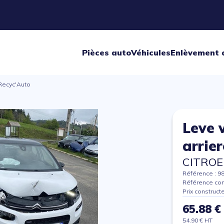
Pièces auto
Véhicules
Enlèvement 
 Recyc'Auto
Leve v
arrie
CITROE
Référence : 9
Référence con
Prix construct
65.88 €
54.90 € HT