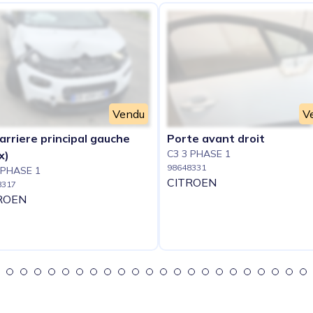
Vendu
V
arriere principal gauche
Porte avant droit
C3 3 PHASE 1
x)
98648331
 PHASE 1
CITROEN
8317
ROEN