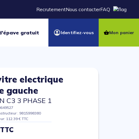
Recrutement
Nous contacter
FAQ
d'épave gratuit
Identifiez-vous
Mon panier
itre electrique
re gauche
N C3 3 PHASE 1
8649527
structeur : 9815998380
eur: 112.39 € TTC
 TTC