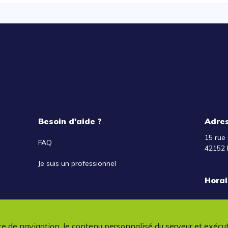
Besoin d'aide ?
Adre
15 rue 
FAQ
42152 
Je suis un professionnel
Horai
ce de navigation, le contenu personnalisé du serveur et exécu