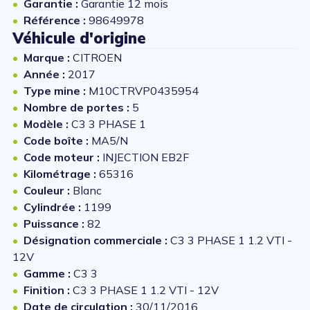
Garantie :
Garantie 12 mois
Référence :
98649978
Véhicule d'origine
Marque :
CITROEN
Année :
2017
Type mine :
M10CTRVP0435954
Nombre de portes :
5
Modèle :
C3 3 PHASE 1
Code boîte :
MA5/N
Code moteur :
INJECTION EB2F
Kilométrage :
65316
Couleur :
Blanc
Cylindrée :
1199
Puissance :
82
Désignation commerciale :
C3 3 PHASE 1 1.2 VTI -
12V
Gamme :
C3 3
Finition :
C3 3 PHASE 1 1.2 VTI - 12V
Date de circulation :
30/11/2016