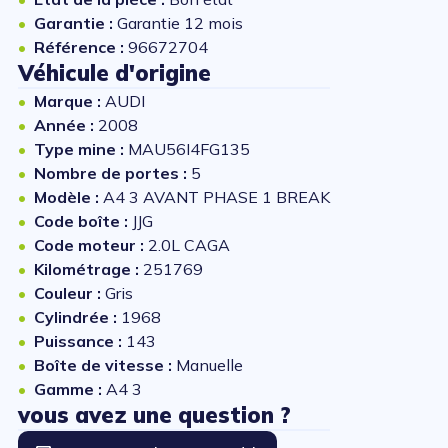
Garantie :
Garantie 12 mois
Référence :
96672704
Véhicule d'origine
Marque :
AUDI
Année :
2008
Type mine :
MAU56I4FG135
Nombre de portes :
5
Modèle :
A4 3 AVANT PHASE 1 BREAK
Code boîte :
JJG
Code moteur :
2.0L CAGA
Kilométrage :
251769
Couleur :
Gris
Cylindrée :
1968
Puissance :
143
Boîte de vitesse :
Manuelle
Gamme :
A4 3
vous avez une question ?