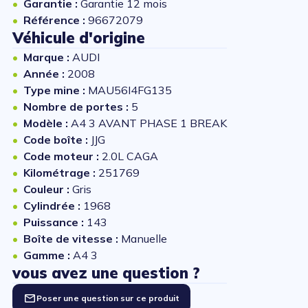
Garantie :
Garantie 12 mois
Référence :
96672079
Véhicule d'origine
Marque :
AUDI
Année :
2008
Type mine :
MAU56I4FG135
Nombre de portes :
5
Modèle :
A4 3 AVANT PHASE 1 BREAK
Code boîte :
JJG
Code moteur :
2.0L CAGA
Kilométrage :
251769
Couleur :
Gris
Cylindrée :
1968
Puissance :
143
Boîte de vitesse :
Manuelle
Gamme :
A4 3
vous avez une question ?
Poser une question sur ce produit