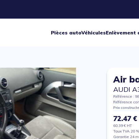
Pièces auto
Véhicules
Enlèvement 
Air b
AUDI A
Référence : 9
Référence con
Prix construct
72.47 €
60.39 € HT
Taux TVA 20 
Garantie 24 m