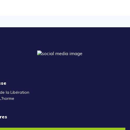
sse
de la Libération
L'horme
res