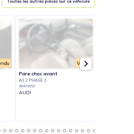
Toutes les autres pièces sur ce véhicule
endu
Vendu
Pare choc avant
Vitre avant dr
A3 2 PHASE 1
A3 2 PHASE 1
98478357
98478374
AUDI
AUDI