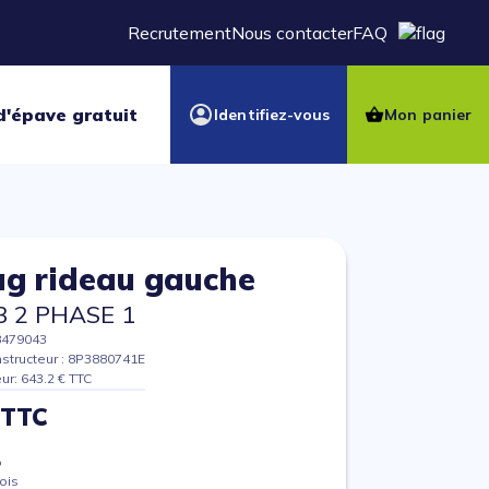
Recrutement
Nous contacter
FAQ
d'épave gratuit
Identifiez-vous
Mon panier
ag rideau gauche
3 2 PHASE 1
8479043
structeur : 8P3880741E
eur: 643.2 € TTC
 TTC
%
ois