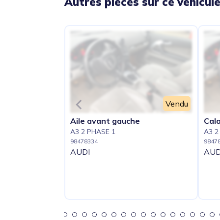
Autres pièces sur ce véhicul
Vendu
Aile avant gauche
Cal
A3 2 PHASE 1
A3 2
98478334
9847
AUDI
AUD