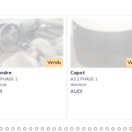
e
Vendu
V
andre
Capot
 PHASE 1
A3 2 PHASE 1
8345
98478347
I
AUDI