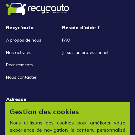
Recyc'auto
Besoin d'aide ?
A propos de nous
FAQ
Nos activités
Je suis un professionnel
Recrutements
Nous contacter
Adresse
15 rue de la Libération
Gestion des cookies
42152 L'horme
Nous utilisons des cookies pour améliorer votre
expérience de navigation, le contenu personnalisé
Horaires