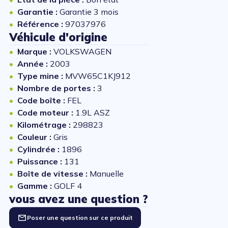
Garantie :
Garantie 3 mois
Référence :
97037976
Véhicule d'origine
Marque :
VOLKSWAGEN
Année :
2003
Type mine :
MVW65C1KJ912
Nombre de portes :
3
Code boîte :
FEL
Code moteur :
1.9L ASZ
Kilométrage :
298823
Couleur :
Gris
Cylindrée :
1896
Puissance :
131
Boîte de vitesse :
Manuelle
Gamme :
GOLF 4
vous avez une question ?
Poser une question sur ce produit