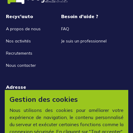
Recyc'auto
Besoin d'aide ?
A propos de nous
FAQ
Nos activités
Je suis un professionnel
Recrutements
Nous contacter
Adresse
15 rue de la Libération
Gestion des cookies
42152 L'horme
Nous utilisons des cookies pour améliorer votre
expérience de navigation, le contenu personnalisé
Horaires
du serveur et exécuter certaines fonctions comme la
connexion sécurisée. En cliquant sur "Tout accepter",