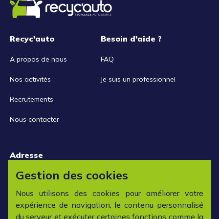
Recyc'auto
Besoin d'aide ?
A propos de nous
FAQ
Nos activités
Je suis un professionnel
Recrutements
Nous contacter
Adresse
15 rue de la Libération
Gestion des cookies
42152 L'horme
Nous utilisons des cookies pour améliorer votre
expérience de navigation, le contenu personnalisé
Horaires
du serveur et exécuter certaines fonctions comme la