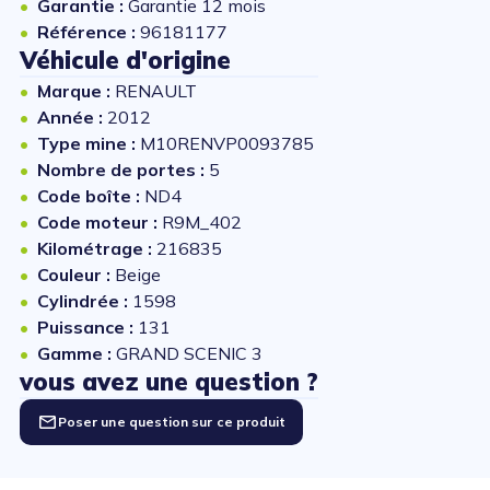
Garantie :
Garantie 12 mois
Référence :
96181177
Véhicule d'origine
Marque :
RENAULT
Année :
2012
Type mine :
M10RENVP0093785
Nombre de portes :
5
Code boîte :
ND4
Code moteur :
R9M_402
Kilométrage :
216835
Couleur :
Beige
Cylindrée :
1598
Puissance :
131
Gamme :
GRAND SCENIC 3
vous avez une question ?
Poser une question sur ce produit