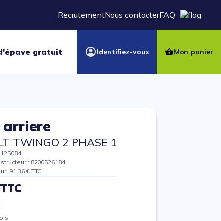
Recrutement
Nous contacter
FAQ
d'épave gratuit
Identifiez-vous
Mon panier
 arriere
T TWINGO 2 PHASE 1
6125084
structeur : 8200526184
eur: 91.36 € TTC
 TTC
%
ois