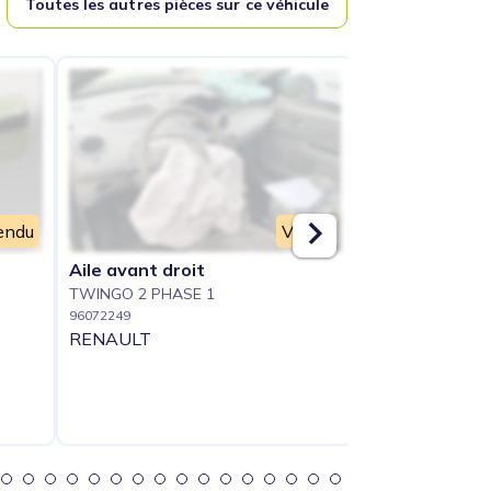
Toutes les autres pièces sur ce véhicule
endu
Vendu
Aile avant droit
Aile avant ga
TWINGO 2 PHASE 1
TWINGO 2 PHAS
96072249
96072250
RENAULT
RENAULT