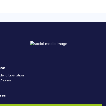
sse
de la Libération
L'horme
res