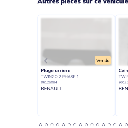
Autres pièces sur ce véhicul
Vendu
Plage arriere
Cei
TWINGO 2 PHASE 1
TWIN
96125084
9612
RENAULT
REN