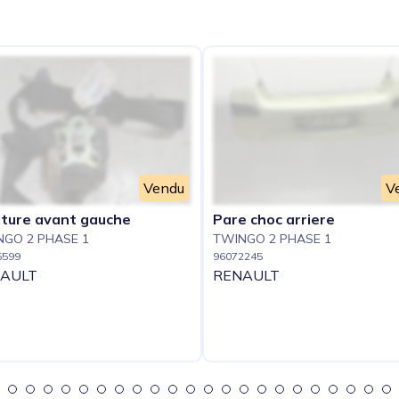
e
Vendu
V
nture avant gauche
Pare choc arriere
GO 2 PHASE 1
TWINGO 2 PHASE 1
5599
96072245
AULT
RENAULT