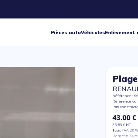
Pièces auto
Véhicules
Enlèvement 
Plage
RENAUL
Référence : 9
Référence con
Prix construct
43.00 €
35.83 € HT
Taux TVA 20 
Garantie 24 m