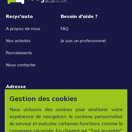
Recyc'auto
Besoin d'aide ?
A propos de nous
FAQ
Nos activités
Je suis un professionnel
Recrutements
Nous contacter
Adresse
15 rue de la Libération
Gestion des cookies
42152 L'horme
Nous utilisons des cookies pour améliorer votre
expérience de navigation, le contenu personnalisé
Horaires
du serveur et exécuter certaines fonctions comme la
connexion sécurisée. En cliquant sur "Tout accepter",