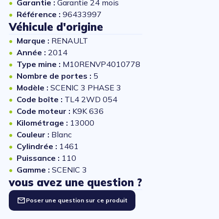
Garantie :
Garantie 24 mois
Référence :
96433997
Véhicule d'origine
Marque :
RENAULT
Année :
2014
Type mine :
M10RENVP4010778
Nombre de portes :
5
Modèle :
SCENIC 3 PHASE 3
Code boîte :
TL4 2WD 054
Code moteur :
K9K 636
Kilométrage :
13000
Couleur :
Blanc
Cylindrée :
1461
Puissance :
110
Gamme :
SCENIC 3
vous avez une question ?
Poser une question sur ce produit