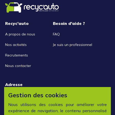
Recyc'auto
Besoin d'aide ?
A propos de nous
FAQ
Nos activités
Je suis un professionnel
Recrutements
Nous contacter
Adresse
15 rue de la Libération
Gestion des cookies
42152 L'horme
Nous utilisons des cookies pour améliorer votre
expérience de navigation, le contenu personnalisé
Horaires