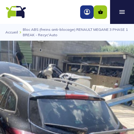
Bloc ABS (freins anti-blocage) RENAULT MEGANE 3 PHASE 1
Accueil
BREAK - Recyc'Auto