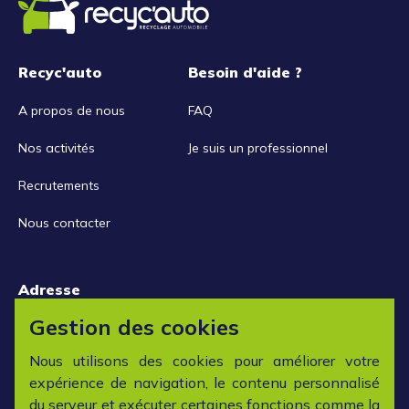
Recyc'auto
Besoin d'aide ?
A propos de nous
FAQ
Nos activités
Je suis un professionnel
Recrutements
Nous contacter
Adresse
15 rue de la Libération
Gestion des cookies
42152 L'horme
Nous utilisons des cookies pour améliorer votre
expérience de navigation, le contenu personnalisé
Horaires
du serveur et exécuter certaines fonctions comme la