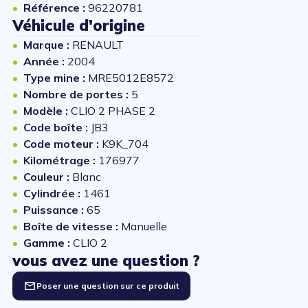
Référence :
96220781
Véhicule d'origine
Marque :
RENAULT
Année :
2004
Type mine :
MRE5012E8572
Nombre de portes :
5
Modèle :
CLIO 2 PHASE 2
Code boîte :
JB3
Code moteur :
K9K_704
Kilométrage :
176977
Couleur :
Blanc
Cylindrée :
1461
Puissance :
65
Boîte de vitesse :
Manuelle
Gamme :
CLIO 2
vous avez une question ?
Poser une question sur ce produit