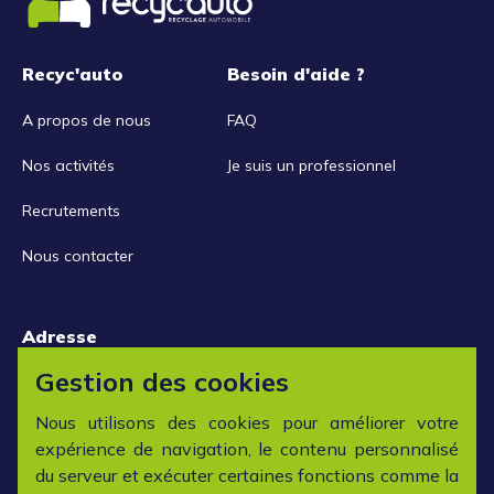
Recyc'auto
Besoin d'aide ?
A propos de nous
FAQ
Nos activités
Je suis un professionnel
Recrutements
Nous contacter
Adresse
15 rue de la Libération
Gestion des cookies
42152 L'horme
Nous utilisons des cookies pour améliorer votre
expérience de navigation, le contenu personnalisé
Horaires
du serveur et exécuter certaines fonctions comme la