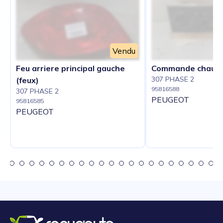
Vendu
Feu arriere principal gauche
Commande chauff
307 PHASE 2
(feux)
95816588
307 PHASE 2
PEUGEOT
95816585
PEUGEOT