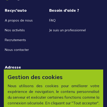
Recyc'auto
Besoin d'aide ?
A propos de nous
FAQ
Nos activités
Je suis un professionnel
Recrutements
Nous contacter
Adresse
15 rue de la Libération
Gestion des cookies
42152 L'horme
Nous utilisons des cookies pour améliorer votre
expérience de navigation, le contenu personnalisé
Horaires
du serveur et exécuter certaines fonctions comme la
connexion sécurisée. En cliquant sur "Tout accepter",