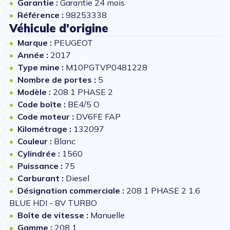
Garantie :
Garantie 24 mois
Référence :
98253338
Véhicule d'origine
Marque :
PEUGEOT
Année :
2017
Type mine :
M10PGTVP0481228
Nombre de portes :
5
Modèle :
208 1 PHASE 2
Code boîte :
BE4/5 O
Code moteur :
DV6FE FAP
Kilométrage :
132097
Couleur :
Blanc
Cylindrée :
1560
Puissance :
75
Carburant :
Diesel
Désignation commerciale :
208 1 PHASE 2 1.6
BLUE HDI - 8V TURBO
Boîte de vitesse :
Manuelle
Gamme :
208 1