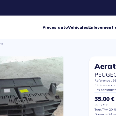
Pièces auto
Véhicules
Enlèvement 
uto
Aerat
PEUGEO
Référence : 9
Référence con
Prix construct
35.00 €
29.17 € HT
Taux TVA 20 
Garantie 24 m