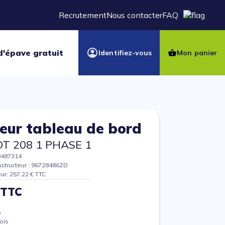
Recrutement
Nous contacter
FAQ
d'épave gratuit
Identifiez-vous
Mon panier
eur tableau de bord
T 208 1 PHASE 1
8487314
structeur : 96728486ZD
eur: 257.22 € TTC
 TTC
%
ois