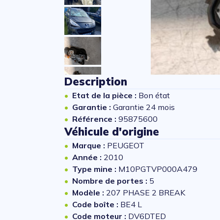
Description
Etat de la pièce :
Bon état
Garantie :
Garantie 24 mois
Référence :
95875600
Véhicule d'origine
Marque :
PEUGEOT
Année :
2010
Type mine :
M10PGTVP000A479
Nombre de portes :
5
Modèle :
207 PHASE 2 BREAK
Code boîte :
BE4 L
Code moteur :
DV6DTED