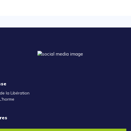
sse
de la Libération
L'horme
res