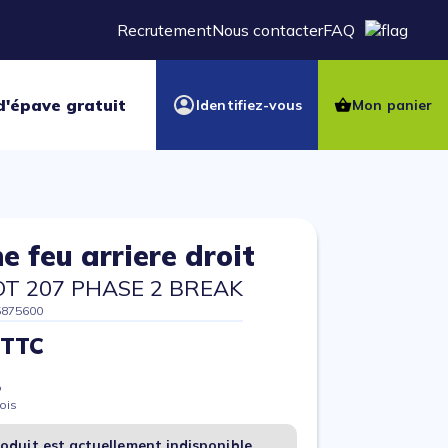
Recrutement
Nous contacter
FAQ
d'épave gratuit
Identifiez-vous
Mon panier
e feu arriere droit
T 207 PHASE 2 BREAK
5875600
 TTC
%
ois
oduit est actuellement indisponible