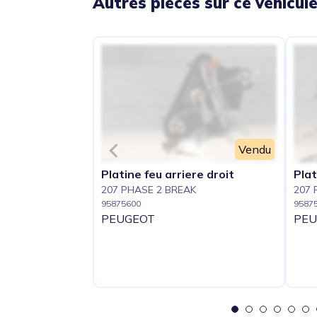
Autres pièces sur ce véhicul
Vendu
Platine feu arriere droit
Plat
207 PHASE 2 BREAK
207 
95875600
9587
PEUGEOT
PEU