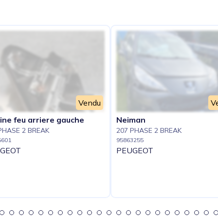
e
Vendu
V
ine feu arriere gauche
Neiman
PHASE 2 BREAK
207 PHASE 2 BREAK
5601
95863255
GEOT
PEUGEOT