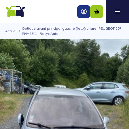
Optique avant principal gauche (feux)(phare) PEUGEOT 207
Accueil
PHASE 1 - Recyc'Auto