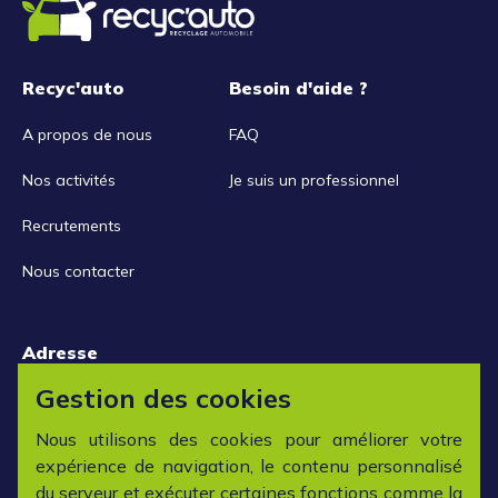
Recyc'auto
Besoin d'aide ?
A propos de nous
FAQ
Nos activités
Je suis un professionnel
Recrutements
Nous contacter
Adresse
15 rue de la Libération
Gestion des cookies
42152 L'horme
Nous utilisons des cookies pour améliorer votre
expérience de navigation, le contenu personnalisé
Horaires
du serveur et exécuter certaines fonctions comme la