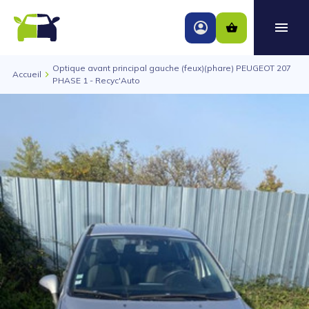
Optique avant principal gauche (feux)(phare) PEUGEOT 207
Accueil
PHASE 1 - Recyc'Auto