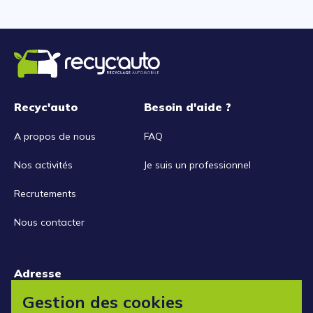
Recyc'auto
Besoin d'aide ?
A propos de nous
FAQ
Nos activités
Je suis un professionnel
Recrutements
Nous contacter
Adresse
15 rue de la Libération
Gestion des cookies
42152 L'horme