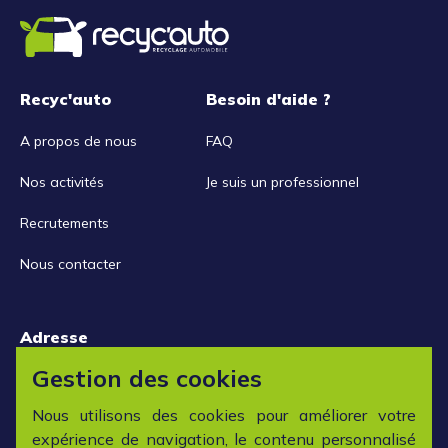
Recyc'auto
Besoin d'aide ?
A propos de nous
FAQ
Nos activités
Je suis un professionnel
Recrutements
Nous contacter
Adresse
15 rue de la Libération
Gestion des cookies
42152 L'horme
Nous utilisons des cookies pour améliorer votre
expérience de navigation, le contenu personnalisé