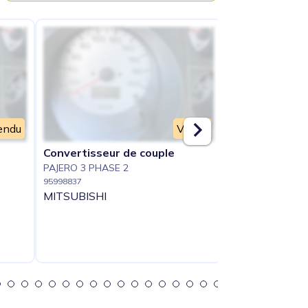
endu
Vendu
Convertisseur de couple
Aile avant ga
PAJERO 3 PHASE 2
PAJERO 3 PHASE
95998837
95994372
MITSUBISHI
MITSUBISHI