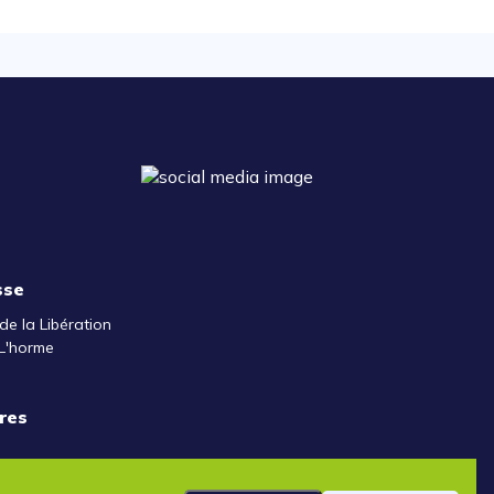
sse
de la Libération
L'horme
res