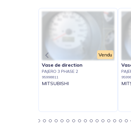
Vendu
Vase de direction
Vas
PAJERO 3 PHASE 2
PAJE
95998811
9599
MITSUBISHI
MIT