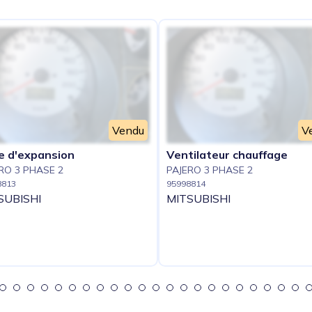
Vendu
V
e d'expansion
Ventilateur chauffage
RO 3 PHASE 2
PAJERO 3 PHASE 2
8813
95998814
SUBISHI
MITSUBISHI