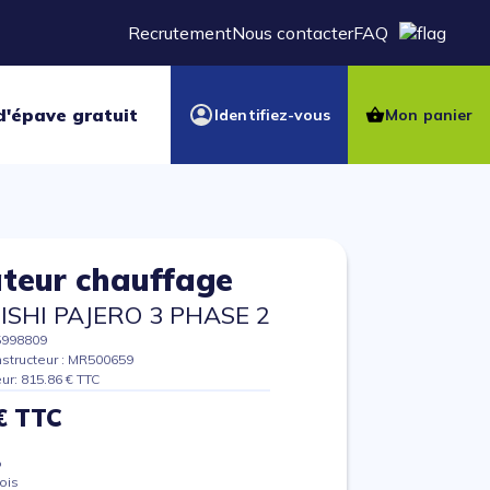
Recrutement
Nous contacter
FAQ
d'épave gratuit
Identifiez-vous
Mon panier
teur chauffage
ISHI PAJERO 3 PHASE 2
5998809
structeur : MR500659
eur: 815.86 € TTC
€ TTC
%
ois