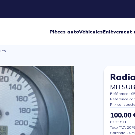
Pièces auto
Véhicules
Enlèvement 
Auto
Radia
MITSUB
Référence : 9
Référence con
Prix construct
100.00 
83.33 € HT
Taux TVA 20 
Garantie 24 m