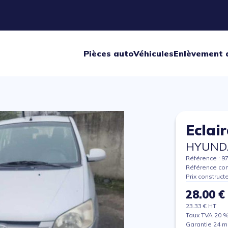
Pièces auto
Véhicules
Enlèvement 
Eclai
HYUNDA
Référence : 9
Référence con
Prix construct
28.00 €
23.33 € HT
Taux TVA 20 
Garantie 24 m