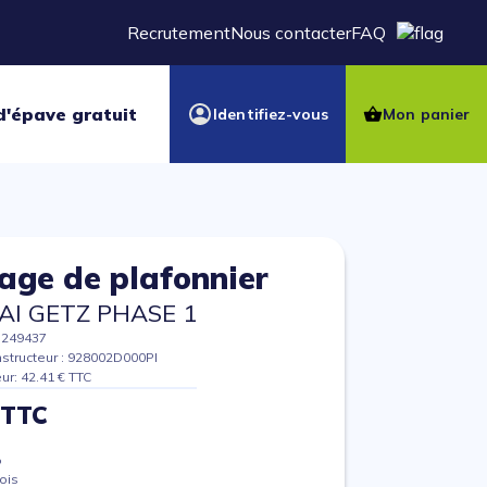
Recrutement
Nous contacter
FAQ
d'épave gratuit
Identifiez-vous
Mon panier
rage de plafonnier
I GETZ PHASE 1
7249437
structeur : 928002D000PI
eur: 42.41 € TTC
 TTC
%
ois