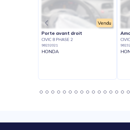
Vendu
Porte avant droit
Amor
CIVIC 8 PHASE 2
CIVI
98232021
9823
HONDA
HO