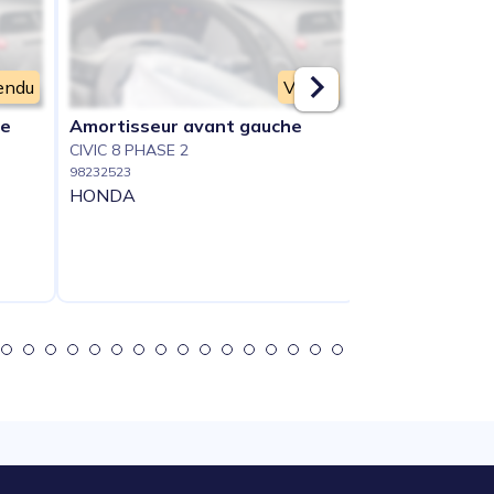
endu
Vendu
he
Amortisseur avant gauche
Catalyseur (
CIVIC 8 PHASE 2
CIVIC 8 PHASE 2
98232523
98232528
HONDA
HONDA