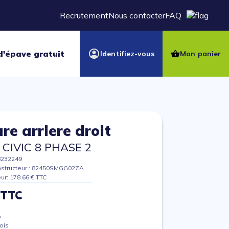
Recrutement
Nous contacter
FAQ
d'épave gratuit
Identifiez-vous
Mon panier
re arriere droit
CIVIC 8 PHASE 2
8232249
nstructeur : 82450SMGG02ZA
eur: 178.66 € TTC
 TTC
%
ois