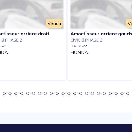
Vendu
V
tisseur arriere droit
Amortisseur arriere gauc
C 8 PHASE 2
CIVIC 8 PHASE 2
2521
98232522
NDA
HONDA