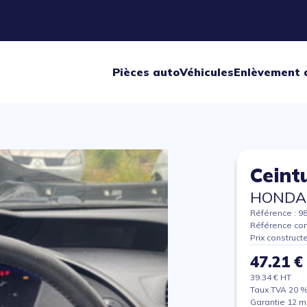
Pièces auto
Véhicules
Enlèvement 
Ceintu
HONDA 
Référence : 9
Référence co
Prix construct
47.21 €
39.34 € HT
Taux TVA 20 
Garantie 12 m