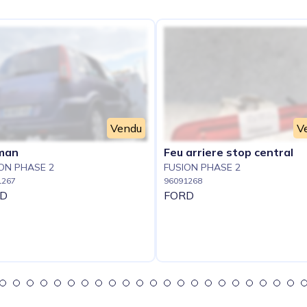
Vendu
V
man
Feu arriere stop central
ON PHASE 2
FUSION PHASE 2
1267
96091268
D
FORD