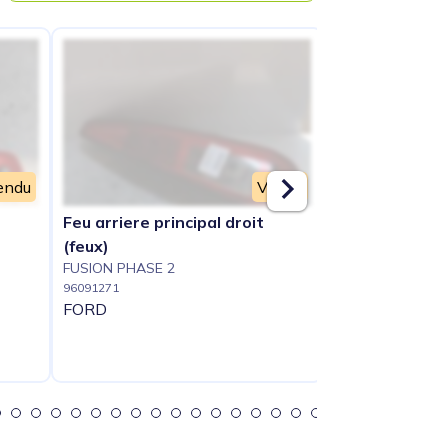
endu
Vendu
Feu arriere principal droit
Feu arriere pr
(feux)
(feux)
FUSION PHASE 2
FUSION PHASE 2
96091271
96091272
FORD
FORD