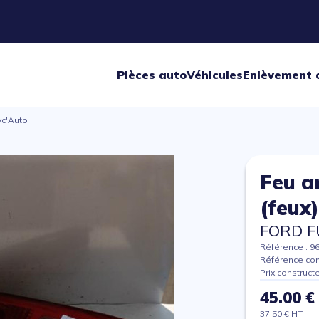
Pièces auto
Véhicules
Enlèvement 
yc'Auto
Feu ar
(feux
FORD F
Référence : 9
Référence con
Prix construct
45.00 €
37.50 € HT