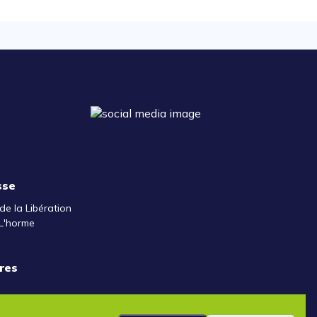
sse
de la Libération
L'horme
res