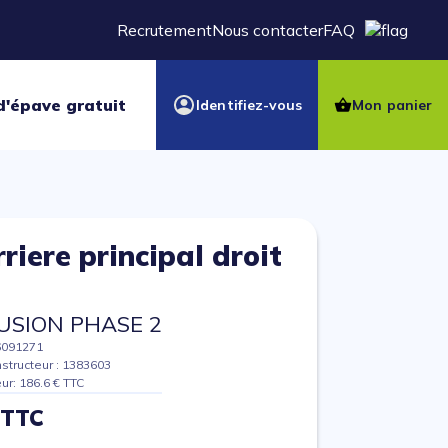
Recrutement
Nous contacter
FAQ
d'épave gratuit
Identifiez-vous
Mon panier
riere principal droit
)
USION PHASE 2
6091271
structeur : 1383603
eur: 186.6 € TTC
 TTC