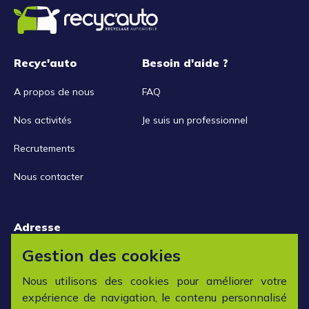
Recyc'auto
Besoin d'aide ?
A propos de nous
FAQ
Nos activités
Je suis un professionnel
Recrutements
Nous contacter
Adresse
15 rue de la Libération
Gestion des cookies
42152 L'horme
Nous utilisons des cookies pour améliorer votre
expérience de navigation, le contenu personnalisé
Horaires