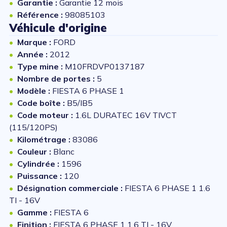
Garantie :
Garantie 12 mois
Référence :
98085103
Véhicule d'origine
Marque :
FORD
Année :
2012
Type mine :
M10FRDVP0137187
Nombre de portes :
5
Modèle :
FIESTA 6 PHASE 1
Code boîte :
B5/IB5
Code moteur :
1.6L DURATEC 16V TIVCT
(115/120PS)
Kilométrage :
83086
Couleur :
Blanc
Cylindrée :
1596
Puissance :
120
Désignation commerciale :
FIESTA 6 PHASE 1 1.6
TI - 16V
Gamme :
FIESTA 6
Finition :
FIESTA 6 PHASE 1 1.6 TI - 16V