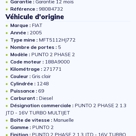
Garantie :
Garantie 12 mois
Référence :
98084732
Véhicule d'origine
Marque :
FIAT
Année :
2005
Type mine :
MFT5112HJ772
Nombre de portes :
5
Modèle :
PUNTO 2 PHASE 2
Code moteur :
188A9000
Kilométrage :
271771
Couleur :
Gris clair
Cylindrée :
1248
Puissance :
69
Carburant :
Diesel
Désignation commerciale :
PUNTO 2 PHASE 2 1.3
JTD - 16V TURBO MULTIJET
Boîte de vitesse :
Manuelle
Gamme :
PUNTO 2
Finition :
PUNTO 2 PHASE 2 1.3 JTD - 16V TURBO