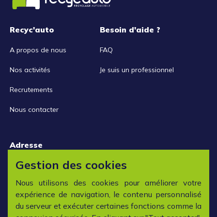
Recyc'auto
Besoin d'aide ?
A propos de nous
FAQ
Nos activités
Je suis un professionnel
Recrutements
Nous contacter
Adresse
15 rue de la Libération
Gestion des cookies
42152 L'horme
Nous utilisons des cookies pour améliorer votre
expérience de navigation, le contenu personnalisé
Horaires
du serveur et exécuter certaines fonctions comme la