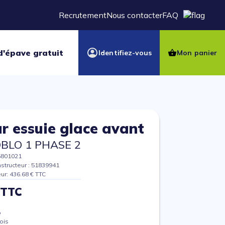
Recrutement
Nous contacter
FAQ
d'épave gratuit
Identifiez-vous
Mon panier
r essuie glace avant
OBLO 1 PHASE 2
5801021
structeur : 51839941
eur: 436.68 € TTC
 TTC
%
ois