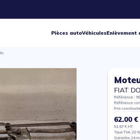
Pièces auto
Véhicules
Enlèvement 
to
Moteu
FIAT D
Référence : 9
Référence con
Prix construct
62.00 €
51.67 € HT
Taux TVA 20 
Garantie 24 m