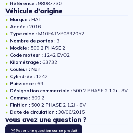
Référence :
98087730
Véhicule d'origine
Marque :
FIAT
Année :
2016
Type mine :
M10FATVP0832052
Nombre de portes :
3
Modèle :
500 2 PHASE 2
Code moteur :
1242 EVO2
Kilométrage :
63732
Couleur :
Noir
Cylindrée :
1242
Puissance :
69
Désignation commerciale :
500 2 PHASE 2 1.2i - 8V
Gamme :
500 2
Finition :
500 2 PHASE 2 1.2i - 8V
Date de circulation :
30/06/2015
vous avez une question ?
Poser une question sur ce produit