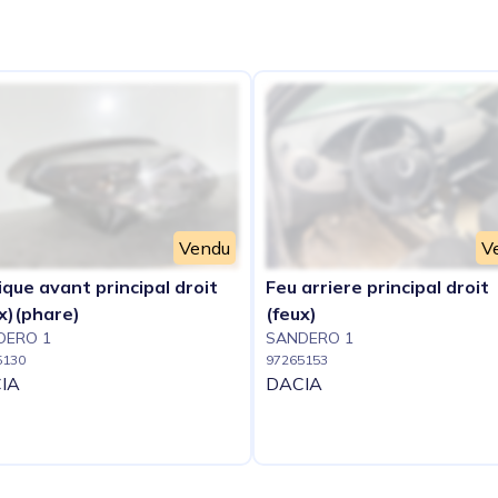
e
Vendu
V
que avant principal droit
Feu arriere principal droit
x)(phare)
(feux)
DERO 1
SANDERO 1
5130
97265153
IA
DACIA