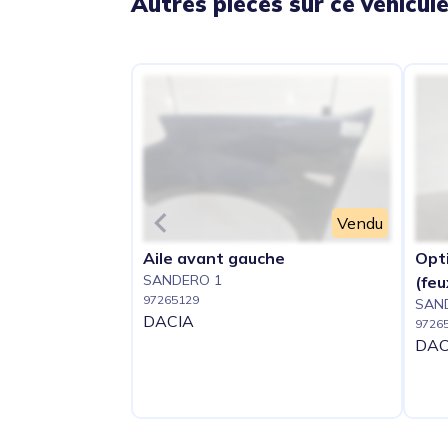
Autres pièces sur ce véhicul
Vendu
Aile avant gauche
Opti
SANDERO 1
(feu
97265129
SAN
DACIA
9726
DAC