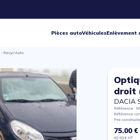
Pièces auto
Véhicules
Enlèvement 
 - Recyc'Auto
Optiq
droit
DACIA 
Référence : 9
Référence con
Prix construct
75.00 €
62.50 € HT