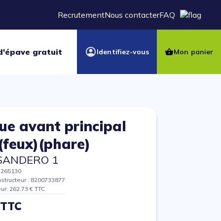
Recrutement
Nous contacter
FAQ
d'épave gratuit
Identifiez-vous
Mon panier
ue avant principal
 (feux)(phare)
SANDERO 1
7265130
structeur : 8200733877
eur: 262.73 € TTC
 TTC