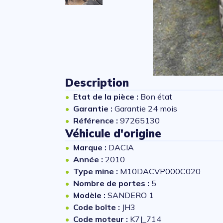
Description
Etat de la pièce :
Bon état
Garantie :
Garantie 24 mois
Référence :
97265130
Véhicule d'origine
Marque :
DACIA
Année :
2010
Type mine :
M10DACVP000C020
Nombre de portes :
5
Modèle :
SANDERO 1
Code boîte :
JH3
Code moteur :
K7J_714