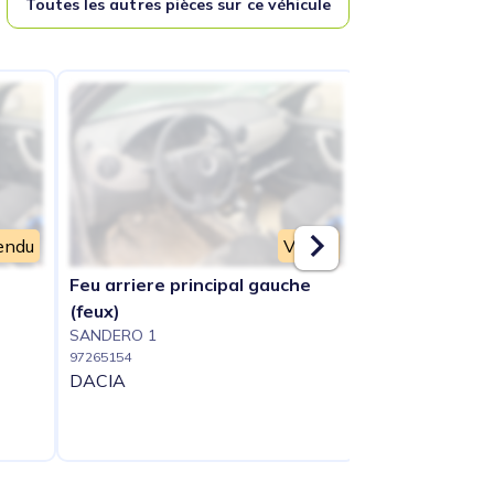
Toutes les autres pièces sur ce véhicule
endu
Vendu
Feu arriere principal gauche
Renfort pare c
(feux)
(traverse)
SANDERO 1
SANDERO 1
97265154
97265159
DACIA
DACIA