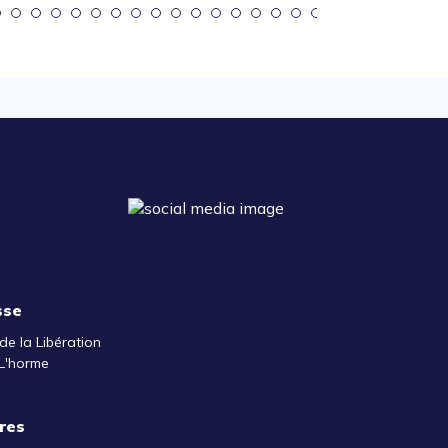
sse
de la Libération
L'horme
res