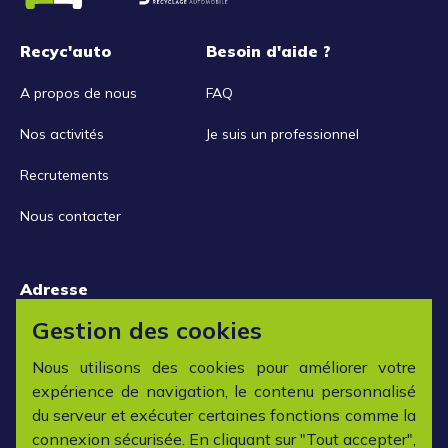
Recyc'auto
Besoin d'aide ?
A propos de nous
FAQ
Nos activités
Je suis un professionnel
Recrutements
Nous contacter
Adresse
15 rue de la Libération
Gestion des cookies
42152 L'horme
Nous utilisons des cookies pour améliorer votre
expérience de navigation, le contenu personnalisé
Horaires
du serveur et exécuter certaines fonctions comme la
connexion sécurisée. En cliquant sur "Tout accepter",